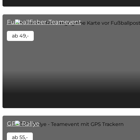
Fußballfieber-Teamevent
ab 49,-
GPS-Rallye
ab 55,-