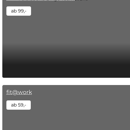
ab 99,-
fit@work
ab 59,-