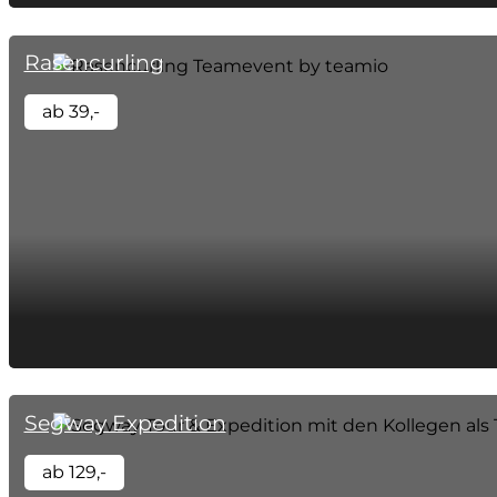
Rasencurling
ab 39,-
Segway Expedition
ab 129,-