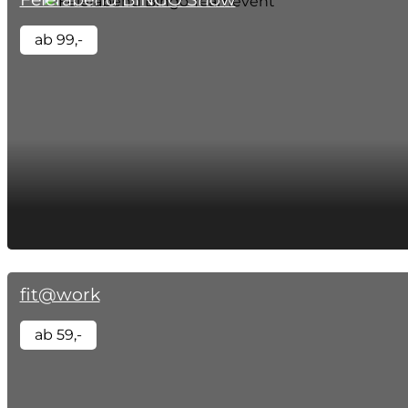
ab 99,-
fit@work
ab 59,-