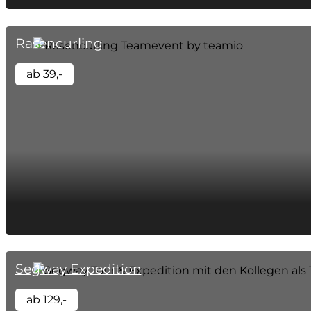
Rasencurling
ab 39,-
Segway Expedition
ab 129,-