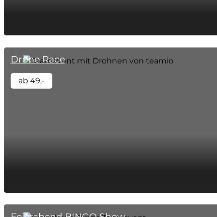
Drone Race
ab 49,-
Feierabend BINGO Show