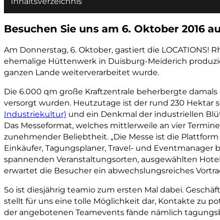
Inhaltsverzeichnis
Besuchen Sie uns am 6. Oktober 2016 a
Am Donnerstag, 6. Oktober, gastiert die LOCATIONS! Rh
ehemalige Hüttenwerk in Duisburg-Meiderich produzier
ganzen Lande weiterverarbeitet wurde.
Die 6.000 qm große Kraftzentrale beherbergte damal
versorgt wurden. Heutzutage ist der rund 230 Hektar 
Industriekultur)
und ein Denkmal der industriellen Blüt
Das Messeformat, welches mittlerweile an vier Termine
zunehmender Beliebtheit. „Die Messe ist die Plattfor
Einkäufer, Tagungsplaner, Travel- und Eventmanager bi
spannenden Veranstaltungsorten, ausgewählten Hotel
erwartet die Besucher ein abwechslungsreiches Vort
So ist diesjährig teamio zum ersten Mal dabei. Geschä
stellt für uns eine tolle Möglichkeit dar, Kontakte z
der angebotenen Teamevents fände nämlich tagungsbegl