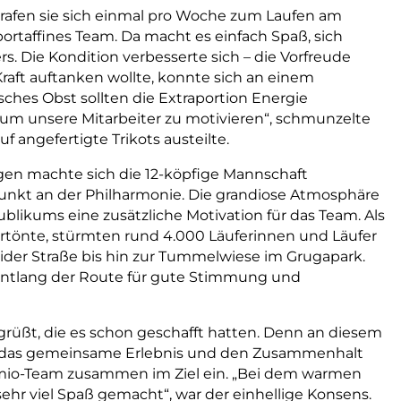
trafen sie sich einmal pro Woche zum Laufen am
ortaffines Team. Da macht es einfach Spaß, sich
s. Die Kondition verbesserte sich – die Vorfreude
raft auftanken wollte, konnte sich an einem
ches Obst sollten die Extraportion Energie
ür, um unsere Mitarbeiter zu motivieren“, schmunzelte
 angefertigte Trikots austeilte.
n machte sich die 12-köpfige Mannschaft
nkt an der Philharmonie. Die grandiose Atmosphäre
likums eine zusätzliche Motivation für das Team. Als
 ertönte, stürmten rund 4.000 Läuferinnen und Läufer
eider Straße bis hin zur Tummelwiese im Grugapark.
entlang der Route für gute Stimmung und
grüßt, die es schon geschafft hatten. Denn an diesem
um das gemeinsame Erlebnis und den Zusammenhalt
eamio-Team zusammen im Ziel ein. „Bei dem warmen
ehr viel Spaß gemacht“, war der einhellige Konsens.