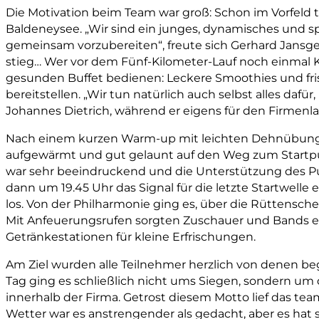
Die Motivation beim Team war groß: Schon im Vorfeld 
Baldeneysee. „Wir sind ein junges, dynamisches und sp
gemeinsam vorzubereiten“, freute sich Gerhard Jansger
stieg… Wer vor dem Fünf-Kilometer-Lauf noch einmal K
gesunden Buffet bedienen: Leckere Smoothies und fris
bereitstellen. „Wir tun natürlich auch selbst alles daf
Johannes Dietrich, während er eigens für den Firmenlauf
Nach einem kurzen Warm-up mit leichten Dehnübunge
aufgewärmt und gut gelaunt auf den Weg zum Startpu
war sehr beeindruckend und die Unterstützung des Pub
dann um 19.45 Uhr das Signal für die letzte Startwelle
los. Von der Philharmonie ging es, über die Rüttensch
Mit Anfeuerungsrufen sorgten Zuschauer und Bands 
Getränkestationen für kleine Erfrischungen.
Am Ziel wurden alle Teilnehmer herzlich von denen be
Tag ging es schließlich nicht ums Siegen, sondern 
innerhalb der Firma. Getrost diesem Motto lief das t
Wetter war es anstrengender als gedacht, aber es hat s