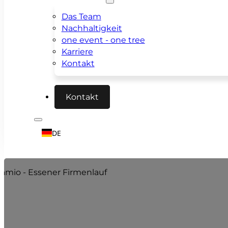
Das Team
Nachhaltigkeit
one event - one tree
Karriere
Kontakt
Kontakt
DE