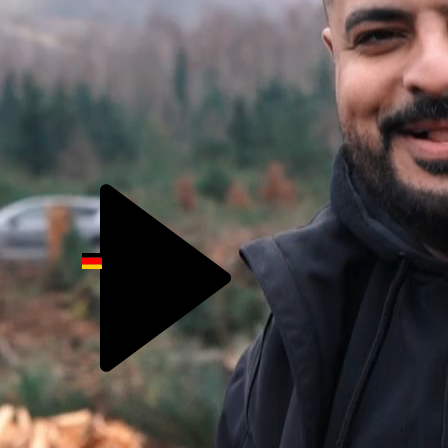
Das Team
Nachhaltigkeit
one event - one tree
Karriere
Kontakt
Kontakt
DE
FÜR JEDES TEA
PFLANZEN WIR E