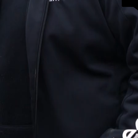
tung, egal ob Sommerfest,
lanzen und dessen
2016 und haben für unsere
„BÄUME SIN
LANGLEBIG. 
LEBENDIGES
FÜR DAS LEB
Warum sind 