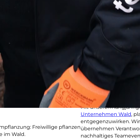
Bäume produzieren Saue
durch Photosynthese i
Bäume speichern CO2 ei
Klimawandels zu reduzi
Bäume sind ein wichtige
Erhaltung der Biodiversi
Bäume regulieren das K
wieder abgeben und lok
Bäume tragen dazu bei, 
der Luft filtern.
Mit unserem langjährig
Unternehmen Wald
, p
entgegenzuwirken. Wir
übernehmen Verantwortu
nachhaltiges Teameven