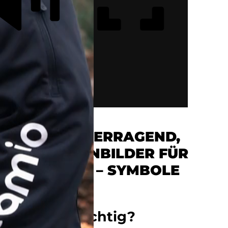
D SCHÖN, ÜBERRAGEND,
SIE SIND SINNBILDER FÜR
 WACHSTUM – SYMBOLE
EN SELBST.“
Bäume so wichtig?