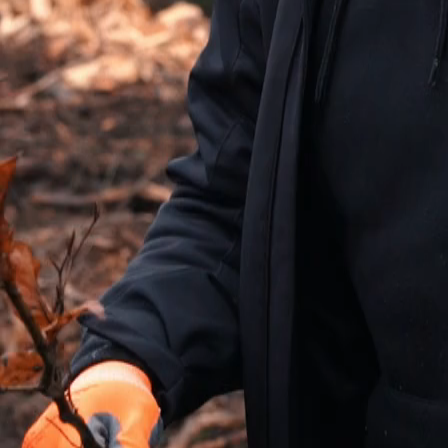
BAUM
Wir verpflichten uns für jede durchgeführte Veranstal
Teambuilding oder Weihnachtsfeier einen Baum zu pf
Entwicklung zu begleiten. Das machen wir schon seit 
Kunden über 2.000 Bäume gepflanzt.