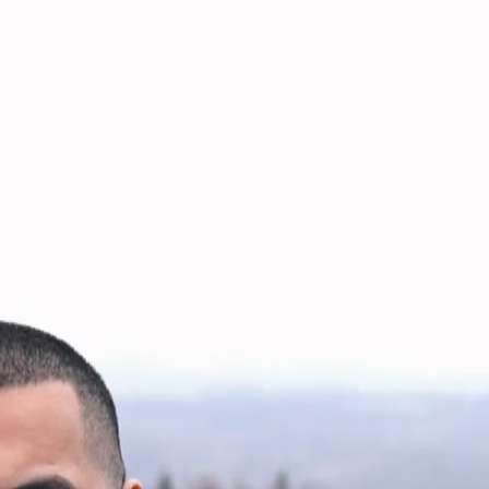
Casino Night
Event Kategorien
Azubi-Events
Virtuelle Events
Indoor Teamevents
Outdoor Teamevents
Sommerfest
Alle Event-Formate