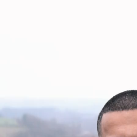
Domino Effekt
Anlässe
Aktuelle Anlässe
Kick-off Events
Indoor Teamevents
Teambuilding
Betriebsausflug
Firmenevents
Rahmenprogramm
Referenzen
Über teamio