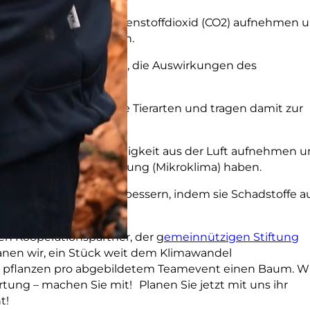
rstoff, indem sie Kohlenstoffdioxid (CO2) aufnehmen 
n Sauerstoff umwandeln.
n und tragen dazu bei, die Auswirkungen des
eren.
r Lebensraum für viele Tierarten und tragen damit zur
tät bei.
lima, indem sie Feuchtigkeit aus der Luft aufnehmen 
al eine kühlende Wirkung (Mikroklima) haben.
die Luftqualität zu verbessern, indem sie Schadstoffe a
en Kooperationspartner, der g
emeinnützigen Stiftung
lanen wir, ein Stück weit dem Klimawandel
 pflanzen pro abgebildetem Teamevent einen Baum. W
ng – machen Sie mit! Planen Sie jetzt mit uns ihr
t!